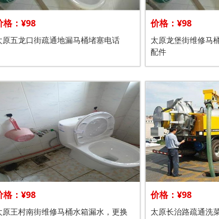
价格：¥98
价格：¥98
太原五龙口街疏通地漏马桶堵塞电话
太原龙堡街维修马
配件
价格：¥98
价格：¥98
太原王村南街维修马桶水箱漏水，更换
太原长治路疏通洗