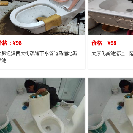
价格：¥98
价格：¥98
太原迎泽西大街疏通下水管道马桶地漏
太原化粪池清理，
菜池