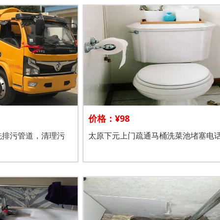
价格：¥98
洗排污管道，清理污
太原下元上门疏通马桶洗菜池堵塞电