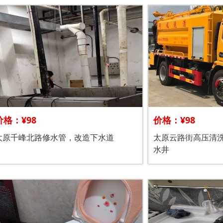
价格：¥98
价格：¥98
太原千峰北路修水管，改造下水道
太原云路街高压清
水井