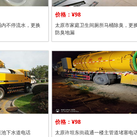
价格：¥98
桶内不停流水，更换
太原市家庭卫生间厕所马桶除臭，更
防臭地漏
价格：¥98
菜池下水道电话
太原许坦东街疏通一楼主管道堵塞电