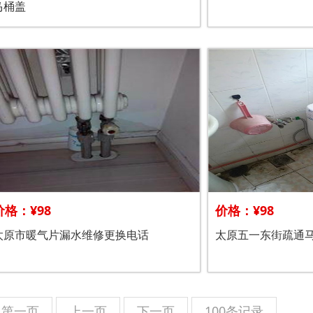
马桶盖
价格：¥98
价格：¥98
太原市暖气片漏水维修更换电话
太原五一东街疏通
第一页
上一页
下一页
100条记录