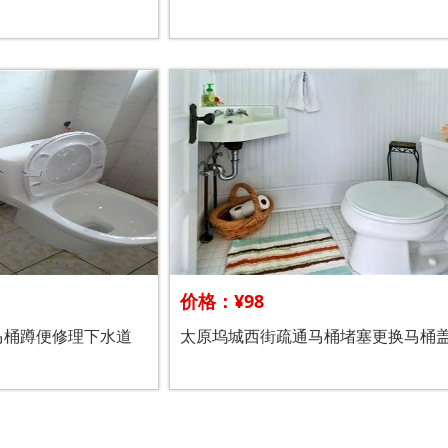
价格：¥98
马桶蹲便修理下水道
太原坞城西街疏通马桶堵塞更换马桶