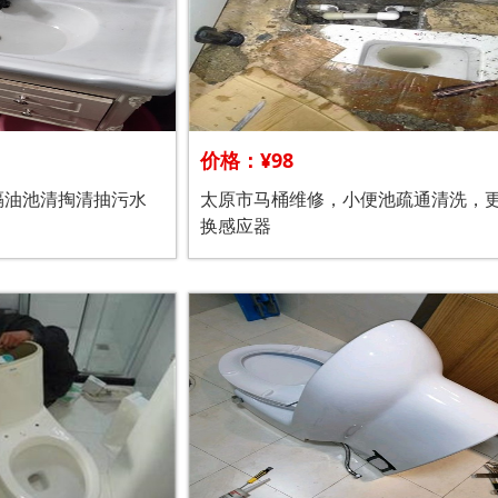
价格：¥98
隔油池清掏清抽污水
太原市马桶维修，小便池疏通清洗，
换感应器