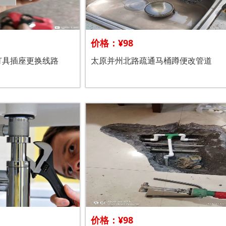
价格：¥98
灯具插座更换线路
太原并州北路疏通马桶蹲便改管道
价格：¥98