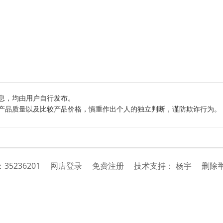
息，均由用户自行发布。
产品质量以及比较产品价格，慎重作出个人的独立判断，谨防欺诈行为。
：
35236201
网店登录
免费注册
技
术
支
持
：
杨宇
删除举报投