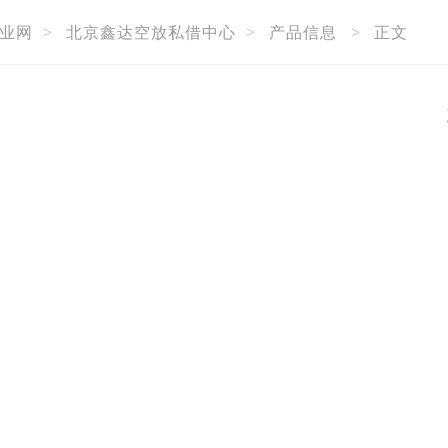
业网
>
北京鑫达空放私借中心
>
产品信息
>
正文