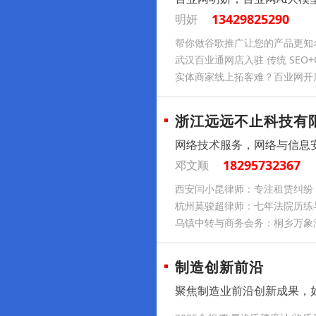
13429825290
明妍
帮你做谷歌推广让您的产品更知
武汉百业通网店入驻 传统 SEO+
实体商家线上拓客难？百业网开
浙江远远不止科技有
网络技术服务，网络与信息
18295732367
邓文顺
西安闫小昆律师：专注租赁纠纷
杭州莫骏超律师：七年法院历练
乌镇中转与商务会务：桐乡万象
制造创新前沿
聚焦制造业前沿创新成果，