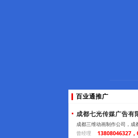
百业通推广
成都七光传媒广告有
成都三维动画制作公司，成
13808046327，
曾经理