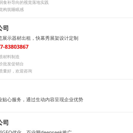
润食补导向的视觉落地实践
觉构筑睡眠感
公司
览展示器材出租，快幕秀展架设计定制
7-83803867
质材料制造
价批发促销台
质量好，欢迎咨询
业贴心服务，通过生动内容呈现企业优势
公司
GEO优化，百业网deepseek推广