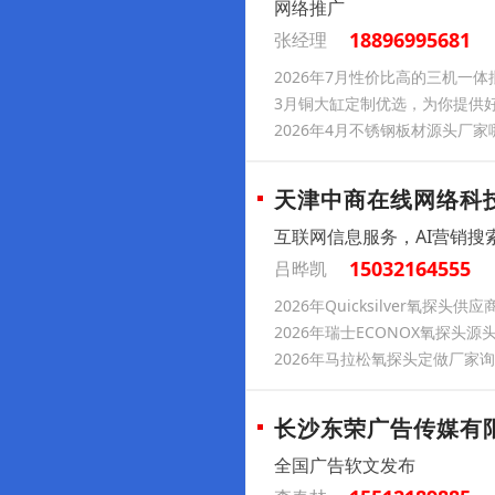
网络推广
18896995681
张经理
2026年7月性价比高的三机一体批
3月铜大缸定制优选，为你提供
2026年4月不锈钢板材源头厂
天津中商在线网络科
互联网信息服务，AI营销搜
15032164555
吕晔凯
2026年Quicksilver氧
2026年瑞士ECONOX氧探
2026年马拉松氧探头定做厂家
长沙东荣广告传媒有
全国广告软文发布