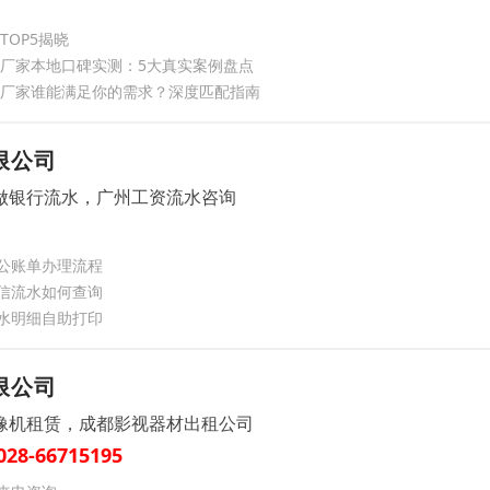
TOP5揭晓
施厂家本地口碑实测：5大真实案例盘点
施厂家谁能满足你的需求？深度匹配指南
限公司
做银行流水，广州工资流水咨询
公账单办理流程
信流水如何查询
水明细自助打印
限公司
像机租赁，成都影视器材出租公司
028-66715195