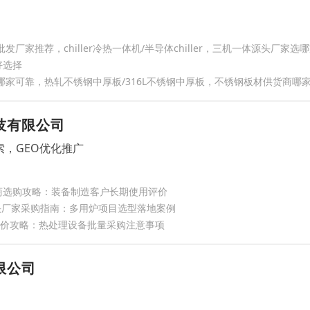
发厂家推荐，chiller冷热一体机/半导体chiller，三机一体源头厂家选
好选择
家哪家可靠，热轧不锈钢中厚板/316L不锈钢中厚板，不锈钢板材供货商哪
技有限公司
索，GEO优化推广
探头供应商选购攻略：装备制造客户长期使用评价
头源头厂家采购指南：多用炉项目选型落地案例
询价攻略：热处理设备批量采购注意事项
限公司