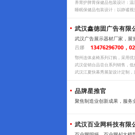
养胃护脾胃保健品包装设计：温
睡眠保健品包装设计：以静谧视
武汉鑫徳固广告有限
武汉广告展示器材厂家，展
13476296700，02
吕娜
鄂州连体桌椅系列订购，采用优
武汉促销台品尝台系列销售，低
武汉江夏快幕秀展架设计定制，
品牌星推官
聚焦制造业创新成果，服务
武汉百业网科技有限
百业网明妍，百业网AI大模型